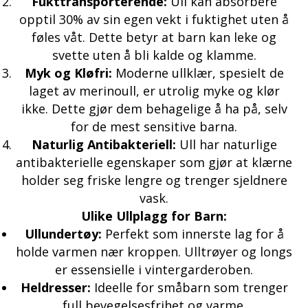
Fukttransporterende:
Ull kan absorbere
opptil 30% av sin egen vekt i fuktighet uten å
føles våt. Dette betyr at barn kan leke og
svette uten å bli kalde og klamme.
Myk og Kløfri:
Moderne ullklær, spesielt de
laget av merinoull, er utrolig myke og klør
ikke. Dette gjør dem behagelige å ha på, selv
for de mest sensitive barna.
Naturlig Antibakteriell:
Ull har naturlige
antibakterielle egenskaper som gjør at klærne
holder seg friske lengre og trenger sjeldnere
vask.
Ulike Ullplagg for Barn:
Ullundertøy:
Perfekt som innerste lag for å
holde varmen nær kroppen. Ulltrøyer og longs
er essensielle i vintergarderoben.
Heldresser:
Ideelle for småbarn som trenger
full bevegelsesfrihet og varme.