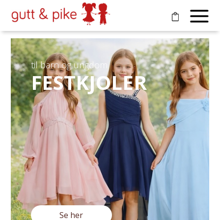
til barn og ungdom
FESTKJOLER
Se her