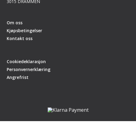
3015 DRAMMEN
Om oss
Kjøpsbetingelser
Kontakt oss
Cookiedeklarasjon
Personvernerklæring
Angrefrist
Nettsiden er en del av handlegaten.no
laget av
DCode
,
CMS Getynet