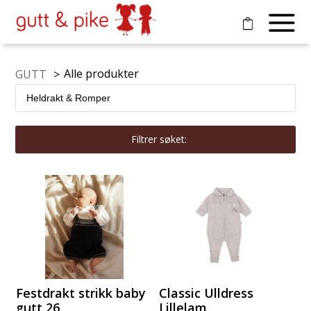
Alle produkter
GUTT
>
Filtrer søket:
Festdrakt strikk baby
Classic Ulldress
gutt 26
Lillelam