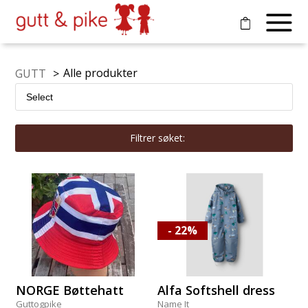
Alle produkter
GUTT
>
Filtrer søket:
- 22%
NORGE Bøttehatt
Alfa Softshell dress
Guttogpike
Name It