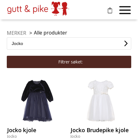
Alle produkter
MERKER
>
Filtrer søket:
Jocko kjole
Jocko Brudepike kjole
Jocko
Jocko