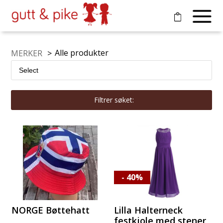
Alle produkter
MERKER
>
Filtrer søket:
- 40%
NORGE Bøttehatt
Lilla Halterneck
festkjole med stener