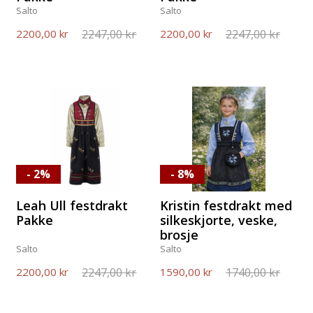
Salto
Salto
2247,00 kr
2247,00 kr
2200,00 kr
2200,00 kr
- 2%
- 8%
Leah Ull festdrakt
Kristin festdrakt med
Pakke
silkeskjorte, veske,
brosje
Salto
Salto
2247,00 kr
1740,00 kr
2200,00 kr
1590,00 kr