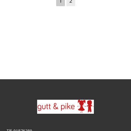
1
2
Tlf: 91876289