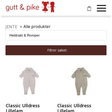
Alle produkter
JENTE
>
Filtrer søket:
Classic Ulldress
Classic Ulldress
Lillelam
Lillelam