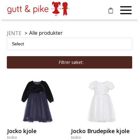
Alle produkter
JENTE
>
Filtrer søket:
Jocko kjole
Jocko Brudepike kjole
Jocko
Jocko